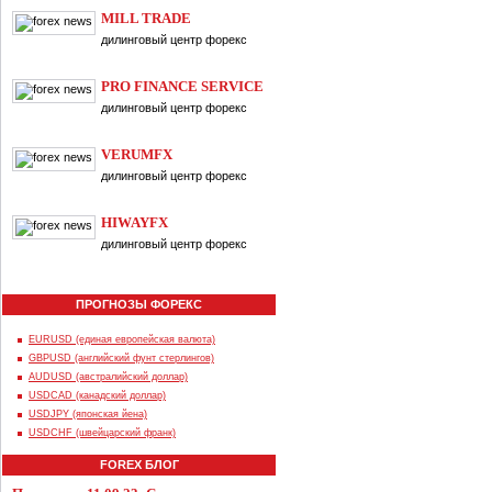
MILL TRADE
дилинговый центр форекс
PRO FINANCE SERVICE
дилинговый центр форекс
VERUMFX
дилинговый центр форекс
HIWAYFX
дилинговый центр форекс
ПРОГНОЗЫ ФОРЕКС
EURUSD (единая европейская валюта)
GBPUSD (английский фунт стерлингов)
AUDUSD (австралийский доллар)
USDCAD (канадский доллар)
USDJPY (японская йена)
USDCHF (швейцарский франк)
FOREX БЛОГ