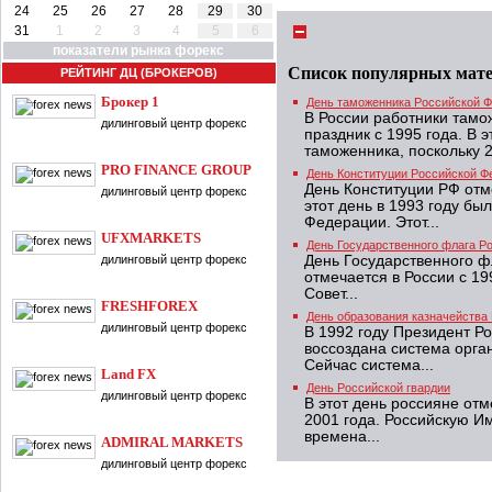
24
25
26
27
28
29
30
31
1
2
3
4
5
6
показатели рынка форекс
Список популярных мат
РЕЙТИНГ ДЦ (БРОКЕРОВ)
Брокер 1
День таможенника Российской 
В России работники там
дилинговый центр форекс
праздник с 1995 года. В 
таможенника, поскольку 2
PRO FINANCE GROUP
День Конституции Российской Ф
День Конституции РФ отм
дилинговый центр форекс
этот день в 1993 году бы
Федерации. Этот...
UFXMARKETS
День Государственного флага Р
дилинговый центр форекс
День Государственного 
отмечается в России с 19
Совет...
FRESHFOREX
День образования казначейства
дилинговый центр форекс
В 1992 году Президент Р
воссоздана система орга
Сейчас система...
Land FX
День Российской гвардии
дилинговый центр форекс
В этот день россияне от
2001 года. Российскую И
времена...
ADMIRAL MARKETS
дилинговый центр форекс