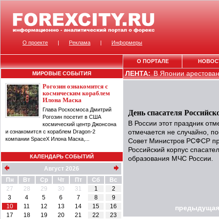
О проекте
|
Реклама
|
Информеры
О ПОРТАЛЕ
НОВОС
ЛЕНТА:
В Японии арестован 
МИРОВЫЕ СОБЫТИЯ
Рогозин ознакомится с
космическим кораблем
Илона Маска
Глава Роскосмоса Дмитрий
День спасателя Российск
Рогозин посетит в США
В России этот праздник отме
космический центр Джонсона
и ознакомится с кораблем Dragon-2
отмечается не случайно, по
компании SpaceX Илона Маска,...
Совет Министров РСФСР пр
Российский корпус спасателе
КАЛЕНДАРЬ СОБЫТИЙ
образования МЧС России.
Август 2026
Пн
Вт
Ср
Чт
Пт
Сб
Вс
27
28
29
30
31
1
2
3
4
5
6
7
8
9
10
11
12
13
14
15
16
предыдущая
17
18
19
20
21
22
23