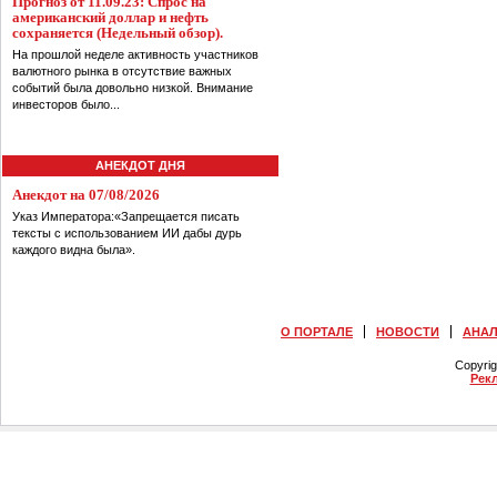
Прогноз от 11.09.23: Спрос на
американский доллар и нефть
сохраняется (Недельный обзор).
На прошлой неделе активность участников
валютного рынка в отсутствие важных
событий была довольно низкой. Внимание
инвесторов было...
АНЕКДОТ ДНЯ
Анекдот на 07/08/2026
Указ Императора:«Запрещается писать
тексты с использованием ИИ дабы дурь
каждого видна была».
О ПОРТАЛЕ
НОВОСТИ
АНА
Copyri
Рек