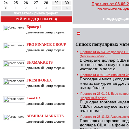
24
25
26
27
28
29
30
Прогноз от 08.09
31
1
2
3
4
5
6
положительную
показатели рынка форекс
предыдущая
РЕЙТИНГ ДЦ (БРОКЕРОВ)
Брокер 1
дилинговый центр форекс
Список популярных мат
PRO FINANCE GROUP
дилинговый центр форекс
Прогноз от 07.03.23: Доллара 
(Месячный обзор)
В феврале доллар США п
UFXMARKETS
что позволило ему отыгра
дилинговый центр форекс
частности в паре с...
Прогноз от 09.01.23: Японская 
Последний месяц уходящ
FRESHFOREX
многих конкурентов долл
дилинговый центр форекс
выход более...
Прогноз от 23.01.23: Евро на п
Land FX
(недельный обзор)
Еще одна торговая недел
дилинговый центр форекс
США, поскольку все их по
валютном...
ADMIRAL MARKETS
Прогноз от 28.11.22: Американс
Прошедшая торговая нед
дилинговый центр форекс
доллара США. На фоне о