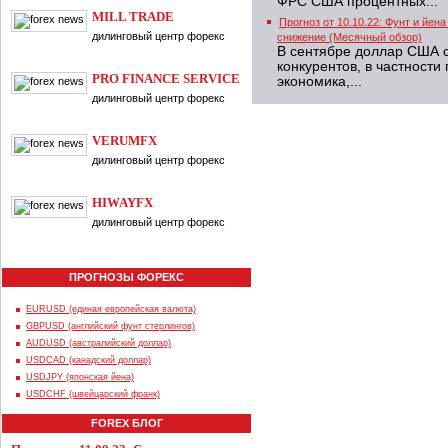
ФРС США процентных...
MILL TRADE
Прогноз от 10.10.22: Фунт и йе
дилинговый центр форекс
снижение (Месячный обзор)
В сентябре доллар США с
конкурентов, в частност
PRO FINANCE SERVICE
экономика,...
дилинговый центр форекс
VERUMFX
дилинговый центр форекс
HIWAYFX
дилинговый центр форекс
ПРОГНОЗЫ ФОРЕКС
EURUSD (единая европейская валюта)
GBPUSD (английский фунт стерлингов)
AUDUSD (австралийский доллар)
USDCAD (канадский доллар)
USDJPY (японская йена)
USDCHF (швейцарский франк)
FOREX БЛОГ