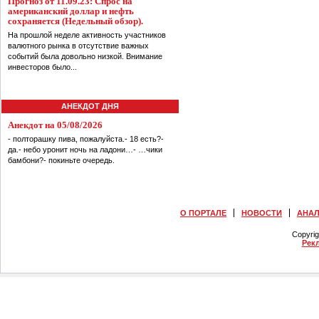
Прогноз от 11.09.23: Спрос на
американский доллар и нефть
сохраняется (Недельный обзор).
На прошлой неделе активность участников
валютного рынка в отсутствие важных
событий была довольно низкой. Внимание
инвесторов было...
АНЕКДОТ ДНЯ
Анекдот на 05/08/2026
- полторашку пива, пожалуйста.- 18 есть?-
да.- небо уронит ночь на ладони…- …чики
бамбони?- покиньте очередь.
О ПОРТАЛЕ
НОВОСТИ
АНА
Copyri
Рек