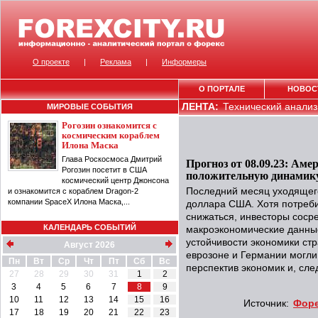
О проекте
|
Реклама
|
Информеры
О ПОРТАЛЕ
НОВОС
ЛЕНТА:
Технический анализ 
МИРОВЫЕ СОБЫТИЯ
Рогозин ознакомится с
космическим кораблем
Илона Маска
Глава Роскосмоса Дмитрий
Прогноз от 08.09.23: Ам
Рогозин посетит в США
положительную динамику 
космический центр Джонсона
Последний месяц уходящег
и ознакомится с кораблем Dragon-2
компании SpaceX Илона Маска,...
доллара США. Хотя потреб
снижаться, инвесторы соср
КАЛЕНДАРЬ СОБЫТИЙ
макроэкономические данные
устойчивости экономики ст
Август 2026
еврозоне и Германии могли
Пн
Вт
Ср
Чт
Пт
Сб
Вс
перспектив экономик и, сле
27
28
29
30
31
1
2
3
4
5
6
7
8
9
10
11
12
13
14
15
16
Источник:
Форе
17
18
19
20
21
22
23