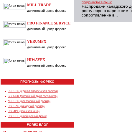
продвинуться выше
MILL TRADE
Распродажи канадского 
росту евро в паре с ним,
дилинговый центр форекс
сопротивление в...
PRO FINANCE SERVICE
дилинговый центр форекс
VERUMFX
дилинговый центр форекс
HIWAYFX
дилинговый центр форекс
ПРОГНОЗЫ ФОРЕКС
EURUSD (единая европейская валюта)
GBPUSD (английский фунт стерлингов)
AUDUSD (австралийский доллар)
USDCAD (канадский доллар)
USDJPY (японская йена)
USDCHF (швейцарский франк)
FOREX БЛОГ