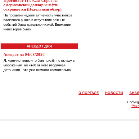
Прогноз от 11.09.23: Спрос на
американский доллар и нефть
сохраняется (Недельный обзор).
На прошлой неделе активность участников
валютного рынка в отсутствие важных
событий была довольно низкой. Внимание
инвесторов было...
АНЕКДОТ ДНЯ
Анекдот на 04/08/2026
Я, конечно, верю что был прилёт по складу с
мороженым, но чтоб от него вторичная
детонация - это уже немного сомнительно...
О ПОРТАЛЕ
НОВОСТИ
АНА
Copyri
Рек