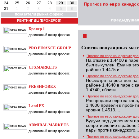
24
25
26
27
28
29
30
Прогноз по евро канадск
31
1
2
3
4
5
6
показатели рынка форекс
предыдущая
РЕЙТИНГ ДЦ (БРОКЕРОВ)
Брокер 1
дилинговый центр форекс
Список популярных мат
PRO FINANCE GROUP
дилинговый центр форекс
Прогноз по евро канадскому дол
На откате к 1.4400 в пар
был выкуплен. Ему на это
UFXMARKETS
районе 1.4475 и...
дилинговый центр форекс
Прогноз по евро канадскому дол
Несмотря на рост цен на
районе 1.4640 в паре с 
FRESHFOREX
1.4740, вблизи...
дилинговый центр форекс
Прогноз по евро канадскому дол
Распродажи евро за кана
1.4600 привели к пробит
Land FX
уровня 1.4513....
дилинговый центр форекс
Прогноз по евро канадскому дол
Будучи под давлением пр
ADMIRAL MARKETS
сопротивление в районе 
пары против канадского...
дилинговый центр форекс
Прогноз по евро канадскому дол