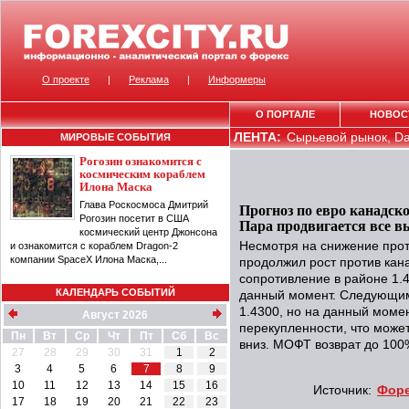
О проекте
|
Реклама
|
Информеры
О ПОРТАЛЕ
НОВОС
ЛЕНТА:
Сырьевой рынок, Dail
МИРОВЫЕ СОБЫТИЯ
Рогозин ознакомится с
космическим кораблем
Илона Маска
Глава Роскосмоса Дмитрий
Прогноз по евро канадск
Рогозин посетит в США
Пара продвигается все 
космический центр Джонсона
Несмотря на снижение прот
и ознакомится с кораблем Dragon-2
компании SpaceX Илона Маска,...
продолжил рост против кана
сопротивление в районе 1.4
КАЛЕНДАРЬ СОБЫТИЙ
данный момент. Следующим
1.4300, но на данный моме
Август 2026
перекупленности, что може
Пн
Вт
Ср
Чт
Пт
Сб
Вс
вниз. МОФТ возврат до 100%
27
28
29
30
31
1
2
3
4
5
6
7
8
9
10
11
12
13
14
15
16
Источник:
Форе
17
18
19
20
21
22
23