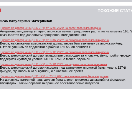
ПОХОЖИЕ СТАТ
исок популярных материалов
Прогноз по доллар йена (USD JPY) от 12.08.2021: на росте пара была продана
Американский доллар в паре с японской йеной, продолжает расти, но на отметке 110.79
оказывается под давлением продавцов, вследствие чего...
Прогноз по доллар йена (USD JPY) от 13.07.2022: на снижении пара была выкуплена
Вчера, на снижении американский доллар вновь был выкуплен за японскую йену.
Оттолкнувшись от поддержки в районе 136.55, он понялся к...
Прогноз по доллар йена (USD JPY) от 17.06.2022: на снижении пара была выкуплена
Вчера, американский доллар, вследствие распродаж за японскую йену, пробил череду
поддержек и упал до уровня 131.50. Тем не менее, здесь он...
Прогноз по доллар йена (USD JPY) от 27.04.2022: на падении пара была выкуплена
Вчера, американский доллар находясь под давлением японской йены, упал к 127-й
фигуре, где вновь был выкуплен, и в настоящее время...
Прогноз по доллар йена (USD JPY) от 23.11.2021: на снижении пара была выкуплена
На динамику валютной пары доллар йена влияет динамика движений на фондовых
площадках. Таким образом вчерашнее восстановление индексов...