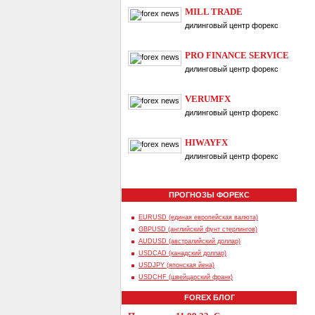
MILL TRADE
дилинговый центр форекс
PRO FINANCE SERVICE
дилинговый центр форекс
VERUMFX
дилинговый центр форекс
HIWAYFX
дилинговый центр форекс
ПРОГНОЗЫ ФОРЕКС
EURUSD (единая европейская валюта)
GBPUSD (английский фунт стерлингов)
AUDUSD (австралийский доллар)
USDCAD (канадский доллар)
USDJPY (японская йена)
USDCHF (швейцарский франк)
FOREX БЛОГ