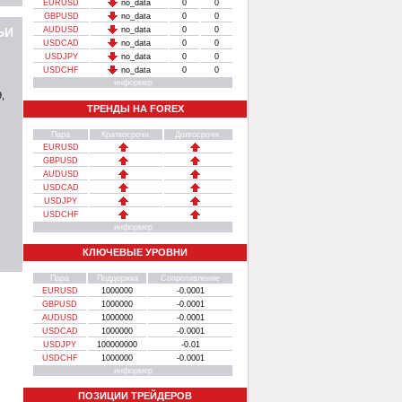
EURUSD
no_data
0
0
GBPUSD
no_data
0
0
ЬИ
AUDUSD
no_data
0
0
USDCAD
no_data
0
0
USDJPY
no_data
0
0
USDCHF
no_data
0
0
информер
,
ТРЕНДЫ НА FOREX
Пара
Краткосрочн.
Долгосрочн.
EURUSD
GBPUSD
AUDUSD
USDCAD
USDJPY
USDCHF
информер
КЛЮЧЕВЫЕ УРОВНИ
Пара
Поддержка
Сопротивление
EURUSD
1000000
-0.0001
GBPUSD
1000000
-0.0001
AUDUSD
1000000
-0.0001
USDCAD
1000000
-0.0001
USDJPY
100000000
-0.01
USDCHF
1000000
-0.0001
информер
ПОЗИЦИИ ТРЕЙДЕРОВ