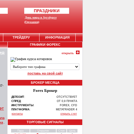
ПРАЗДНИКИ
День мира в Аугсбурге
(Германия)
ТРЕЙДЕРУ
ИНФОРМАЦИЯ
ГРАФИКИ ФОРЕКС
ИЯ
открыть
поставь на свой сайт
БРОКЕР МЕСЯЦА
37-
Forex Брокер
ДЕПОЗИТ
:
ОТСУТСТВУЕТ
СПРЕД
:
ОТ 0,9 ПУНКТА
ИНСТРУМЕНТЫ
:
FOREX, CFD
ОФТ
ПЛАТФОРМА
:
METATRADER 4
контакты
открыть счет
ыла
ТОРГОВЫЕ СИГНАЛЫ
на
.
Пара
Открытие
Стоп
Цель