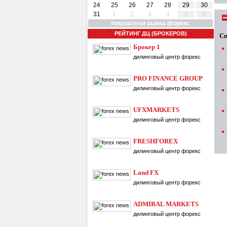
24
25
26
27
28
29
30
31
1
2
3
4
5
6
показатели рынка форекс
РЕЙТИНГ ДЦ (БРОКЕРОВ)
Сп
Брокер 1
дилинговый центр форекс
PRO FINANCE GROUP
дилинговый центр форекс
UFXMARKETS
дилинговый центр форекс
FRESHFOREX
дилинговый центр форекс
Land FX
дилинговый центр форекс
ADMIRAL MARKETS
дилинговый центр форекс