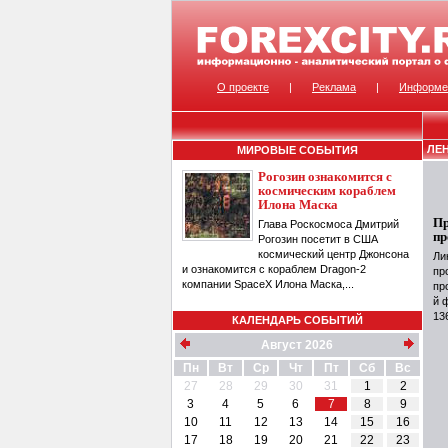
О проекте
|
Реклама
|
Информе
ЛЕ
МИРОВЫЕ СОБЫТИЯ
Рогозин ознакомится с
космическим кораблем
Илона Маска
Пр
Глава Роскосмоса Дмитрий
пр
Рогозин посетит в США
космический центр Джонсона
Ли
и ознакомится с кораблем Dragon-2
пр
компании SpaceX Илона Маска,...
пр
й 
13
КАЛЕНДАРЬ СОБЫТИЙ
Август 2026
Пн
Вт
Ср
Чт
Пт
Сб
Вс
27
28
29
30
31
1
2
3
4
5
6
7
8
9
10
11
12
13
14
15
16
17
18
19
20
21
22
23