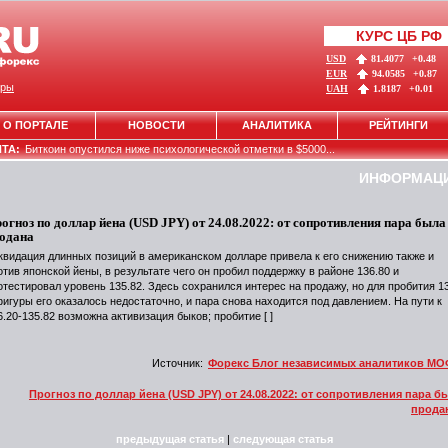
КУРС ЦБ РФ
USD
81.4077
+0.48
EUR
94.0585
+0.87
ры
UAH
1.8187
+0.01
О ПОРТАЛЕ
НОВОСТИ
АНАЛИТИКА
РЕЙТИНГИ
НТА:
Биткоин опустился ниже психологической отметки в $5000...
ИНФОРМАЦ
огноз по доллар йена (USD JPY) от 24.08.2022: от сопротивления пара была
одана
квидация длинных позиций в американском долларе привела к его снижению также и
отив японской йены, в результате чего он пробил поддержку в районе 136.80 и
отестировал уровень 135.82. Здесь сохранился интерес на продажу, но для пробития 1
фигуры его оказалось недостаточно, и пара снова находится под давлением. На пути к
6.20-135.82 возможна активизация быков; пробитие [ ]
Источник:
Форекс Блог независимых аналитиков М
Прогноз по доллар йена (USD JPY) от 24.08.2022: от сопротивления пара б
прода
предыдущая статья
|
следующая статья