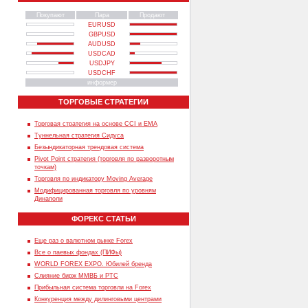
Покупают
Пара
Продают
EURUSD
GBPUSD
AUDUSD
USDCAD
USDJPY
USDCHF
информер
ТОРГОВЫЕ СТРАТЕГИИ
Торговая стратегия на основе CCI и EMA
Туннельная стратегия Сидуса
Безындикаторная трендовая система
Pivot Point стратегия (торговля по разворотным
точкам)
Торговля по индикатору Moving Average
Модифицированная торговля по уровням
Динаполи
ФОРЕКС СТАТЬИ
Еще раз о валютном рынке Forex
Все о паевых фондах (ПИФы)
WORLD FOREX EXPO. Юбилей бренда
Слияние бирж ММВБ и РТС
Прибыльная система торговли на Forex
Конкуренция между дилинговыми центрами