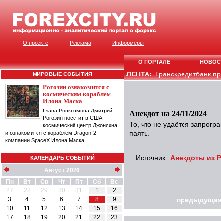
О проекте
|
Реклама
|
Информеры
О ПОРТАЛЕ
НОВОС
ЛЕНТА:
Транскредитбанк пр
МИРОВЫЕ СОБЫТИЯ
Рогозин ознакомится с
космическим кораблем
Илона Маска
Глава Роскосмоса Дмитрий
Анекдот на 24/11/2024
Рогозин посетит в США
То, что не удаётся запрогр
космический центр Джонсона
и ознакомится с кораблем Dragon-2
паять.
компании SpaceX Илона Маска,...
Источник:
Анекдоты из Р
КАЛЕНДАРЬ СОБЫТИЙ
Август 2026
Пн
Вт
Ср
Чт
Пт
Сб
Вс
27
28
29
30
31
1
2
3
4
5
6
7
8
9
предыдущая
10
11
12
13
14
15
16
17
18
19
20
21
22
23