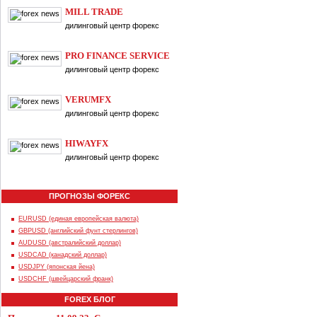
MILL TRADE
дилинговый центр форекс
PRO FINANCE SERVICE
дилинговый центр форекс
VERUMFX
дилинговый центр форекс
HIWAYFX
дилинговый центр форекс
ПРОГНОЗЫ ФОРЕКС
EURUSD (единая европейская валюта)
GBPUSD (английский фунт стерлингов)
AUDUSD (австралийский доллар)
USDCAD (канадский доллар)
USDJPY (японская йена)
USDCHF (швейцарский франк)
FOREX БЛОГ