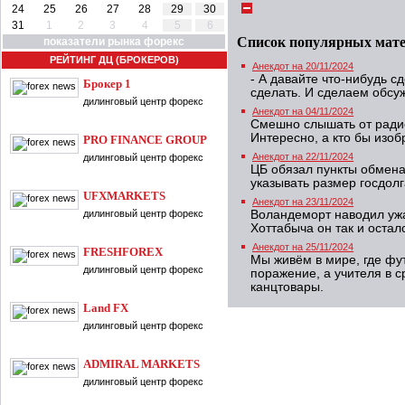
24
25
26
27
28
29
30
31
1
2
3
4
5
6
Список популярных мат
показатели рынка форекс
РЕЙТИНГ ДЦ (БРОКЕРОВ)
Анекдот на 20/11/2024
- А давайте что-нибудь с
Брокер 1
сделать. И сделаем обсу
дилинговый центр форекс
Анекдот на 04/11/2024
Смешно слышать от радио
Интересно, а кто бы изо
PRO FINANCE GROUP
Анекдот на 22/11/2024
дилинговый центр форекс
ЦБ обязал пункты обмена
указывать размер госдол
UFXMARKETS
Анекдот на 23/11/2024
дилинговый центр форекс
Воландеморт наводил ужа
Хоттабыча он так и остал
Анекдот на 25/11/2024
FRESHFOREX
Мы живём в мире, где ф
дилинговый центр форекс
поражение, а учителя в 
канцтовары.
Land FX
дилинговый центр форекс
ADMIRAL MARKETS
дилинговый центр форекс