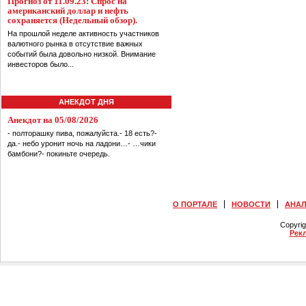
Прогноз от 11.09.23: Спрос на
американский доллар и нефть
сохраняется (Недельный обзор).
На прошлой неделе активность участников
валютного рынка в отсутствие важных
событий была довольно низкой. Внимание
инвесторов было...
АНЕКДОТ ДНЯ
Анекдот на 05/08/2026
- полторашку пива, пожалуйста.- 18 есть?-
да.- небо уронит ночь на ладони…- …чики
бамбони?- покиньте очередь.
О ПОРТАЛЕ
НОВОСТИ
АНА
Copyri
Рек