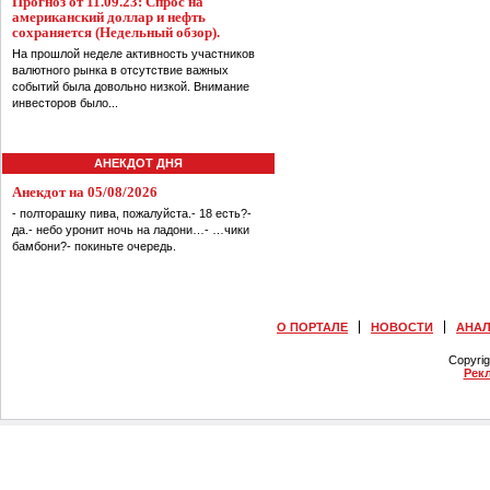
Прогноз от 11.09.23: Спрос на
американский доллар и нефть
сохраняется (Недельный обзор).
На прошлой неделе активность участников
валютного рынка в отсутствие важных
событий была довольно низкой. Внимание
инвесторов было...
АНЕКДОТ ДНЯ
Анекдот на 05/08/2026
- полторашку пива, пожалуйста.- 18 есть?-
да.- небо уронит ночь на ладони…- …чики
бамбони?- покиньте очередь.
О ПОРТАЛЕ
НОВОСТИ
АНА
Copyri
Рек