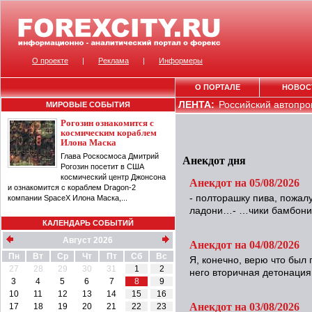
О проекте
|
Реклама
|
Информеры
О ПОРТАЛЕ
НОВОС
ЛЕНТА:
Российский автопром
МИРОВЫЕ СОБЫТИЯ
Рогозин ознакомится с
космическим кораблем
Илона Маска
Глава Роскосмоса Дмитрий
Анекдот дня
Рогозин посетит в США
космический центр Джонсона
Анекдот на 05/08/2026
и ознакомится с кораблем Dragon-2
- полторашку пива, пожалу
компании SpaceX Илона Маска,...
ладони…- …чики бамбони?
КАЛЕНДАРЬ СОБЫТИЙ
Август 2026
Анекдот на 04/08/2026
Пн
Вт
Ср
Чт
Пт
Сб
Вс
Я, конечно, верю что был 
27
28
29
30
31
1
2
него вторичная детонация 
3
4
5
6
7
8
9
10
11
12
13
14
15
16
Анекдот на 03/08/2026
17
18
19
20
21
22
23