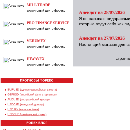
MILL TRADE
дилинговый центр форекс
Анекдот на 28/07/2026
Я не называю пидарасами
PRO FINANCE SERVICE
которые ведут себя как п
дилинговый центр форекс
Анекдот на 27/07/2026
VERUMFX
Настоящий магазин для вз
дилинговый центр форекс
страни
HIWAYFX
дилинговый центр форекс
ПРОГНОЗЫ ФОРЕКС
EURUSD (единая европейская валюта)
GBPUSD (английский фунт стерлингов)
AUDUSD (австралийский доллар)
USDCAD (канадский доллар)
USDJPY (японская йена)
USDCHF (швейцарский франк)
FOREX БЛОГ