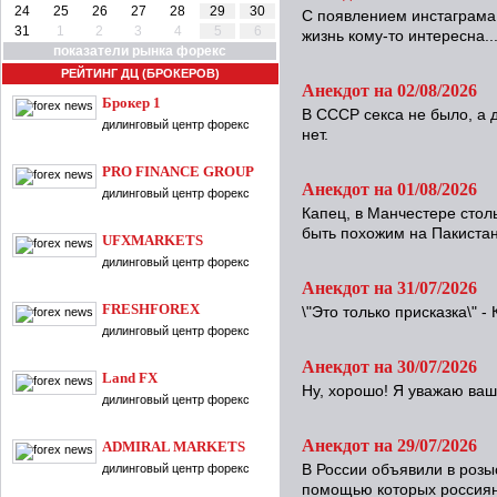
24
25
26
27
28
29
30
С появлением инстаграма 
31
1
2
3
4
5
6
жизнь кому-то интересна..
показатели рынка форекс
РЕЙТИНГ ДЦ (БРОКЕРОВ)
Анекдот на 02/08/2026
Брокер 1
В СССР секса не было, а 
дилинговый центр форекс
нет.
PRO FINANCE GROUP
Анекдот на 01/08/2026
дилинговый центр форекс
Капец, в Манчестере стол
быть похожим на Пакистан
UFXMARKETS
дилинговый центр форекс
Анекдот на 31/07/2026
FRESHFOREX
\"Это только присказка\" -
дилинговый центр форекс
Анекдот на 30/07/2026
Land FX
Ну, хорошо! Я уважаю ва
дилинговый центр форекс
Анекдот на 29/07/2026
ADMIRAL MARKETS
дилинговый центр форекс
В России объявили в розы
помощью которых россиян