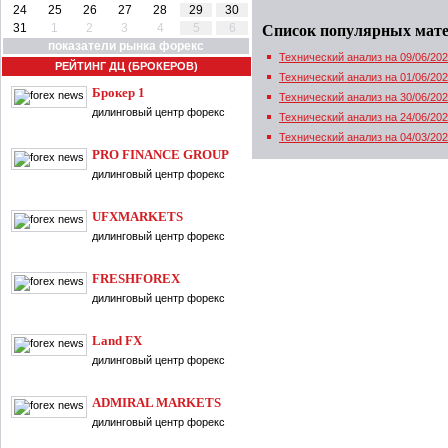
24
25
26
27
28
29
30
31
1
2
3
4
5
6
Список популярных мат
показатели рынка форекс
Технический анализ на 09/06/20
РЕЙТИНГ ДЦ (БРОКЕРОВ)
Технический анализ на 01/06/20
Брокер 1
Технический анализ на 30/06/20
дилинговый центр форекс
Технический анализ на 24/06/20
Технический анализ на 04/03/20
PRO FINANCE GROUP
дилинговый центр форекс
UFXMARKETS
дилинговый центр форекс
FRESHFOREX
дилинговый центр форекс
Land FX
дилинговый центр форекс
ADMIRAL MARKETS
дилинговый центр форекс