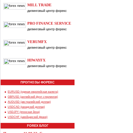
MILL TRADE
дилинговый центр форекс
PRO FINANCE SERVICE
дилинговый центр форекс
VERUMFX
дилинговый центр форекс
HIWAYFX
дилинговый центр форекс
ПРОГНОЗЫ ФОРЕКС
EURUSD (единая европейская валюта)
GBPUSD (английский фунт стерлингов)
AUDUSD (австралийский доллар)
USDCAD (канадский доллар)
USDJPY (японская йена)
USDCHF (швейцарский франк)
FOREX БЛОГ