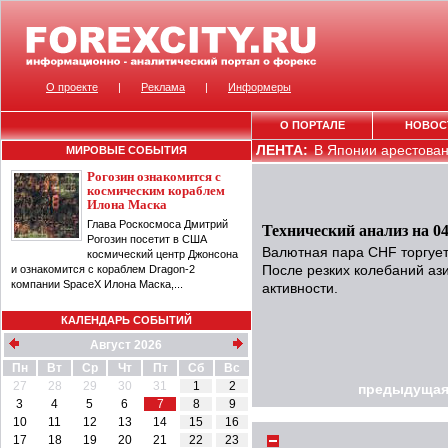
О проекте
|
Реклама
|
Информеры
О ПОРТАЛЕ
НОВОС
ЛЕНТА:
В Японии арестован 
МИРОВЫЕ СОБЫТИЯ
Рогозин ознакомится с
космическим кораблем
Илона Маска
Глава Роскосмоса Дмитрий
Технический анализ на 04
Рогозин посетит в США
Валютная пара CHF торгуетс
космический центр Джонсона
и ознакомится с кораблем Dragon-2
После резких колебаний аз
компании SpaceX Илона Маска,...
активности.
КАЛЕНДАРЬ СОБЫТИЙ
Август 2026
Пн
Вт
Ср
Чт
Пт
Сб
Вс
27
28
29
30
31
1
2
предыдущая
3
4
5
6
7
8
9
10
11
12
13
14
15
16
17
18
19
20
21
22
23