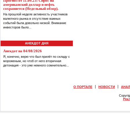
Прогноз от 11.09.23: Спрос на
американский доллар и нефть
сохраняется (Недельный обзор).
На прошлой неделе активность участников
валютного рынка в отсутствие важных
событий была довольно низкой. Внимание
инвесторов было...
АНЕКДОТ ДНЯ
Анекдот на 04/08/2026
Я, конечно, верю что был прилёт по складу с
мороженым, но чтоб от него вторичная
детонация - это уже немного сомнительно...
О ПОРТАЛЕ
НОВОСТИ
АНА
Copyri
Рек