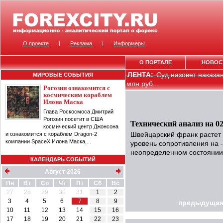
О проекте
|
Реклама
|
Информеры
О ПОРТАЛЕ
НОВОС
ЛЕНТА:
Суд назовет наказа
МИРОВЫЕ СОБЫТИЯ
млн руб...
Рогозин ознакомится с
космическим кораблем
Илона Маска
Глава Роскосмоса Дмитрий
Рогозин посетит в США
Технический анализ на 02
космический центр Джонсона
и ознакомится с кораблем Dragon-2
Швейцарский франк растет 
компании SpaceX Илона Маска,...
уровень сопротивления на -
неопределенном состоянии
КАЛЕНДАРЬ СОБЫТИЙ
Август 2026
Пн
Вт
Ср
Чт
Пт
Сб
Вс
27
28
29
30
31
1
2
3
4
5
6
7
8
9
предыдущая
10
11
12
13
14
15
16
17
18
19
20
21
22
23