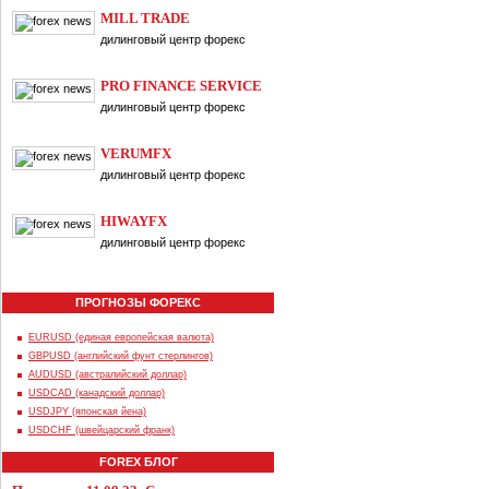
MILL TRADE
дилинговый центр форекс
PRO FINANCE SERVICE
дилинговый центр форекс
VERUMFX
дилинговый центр форекс
HIWAYFX
дилинговый центр форекс
ПРОГНОЗЫ ФОРЕКС
EURUSD (единая европейская валюта)
GBPUSD (английский фунт стерлингов)
AUDUSD (австралийский доллар)
USDCAD (канадский доллар)
USDJPY (японская йена)
USDCHF (швейцарский франк)
FOREX БЛОГ