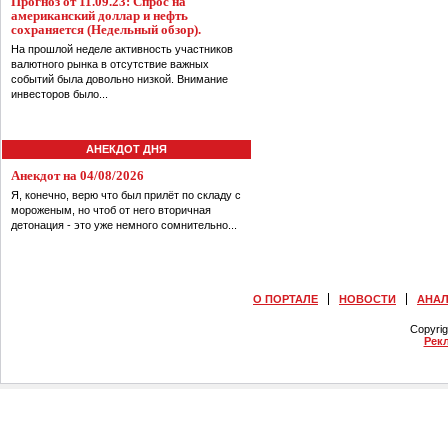
Прогноз от 11.09.23: Спрос на
американский доллар и нефть
сохраняется (Недельный обзор).
На прошлой неделе активность участников
валютного рынка в отсутствие важных
событий была довольно низкой. Внимание
инвесторов было...
АНЕКДОТ ДНЯ
Анекдот на 04/08/2026
Я, конечно, верю что был прилёт по складу с
мороженым, но чтоб от него вторичная
детонация - это уже немного сомнительно...
О ПОРТАЛЕ
НОВОСТИ
АНА
Copyri
Рек