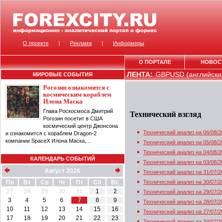
О проекте
|
Реклама
|
Информеры
О ПОРТАЛЕ
НОВОС
ЛЕНТА:
GBPUSD (английский
МИРОВЫЕ СОБЫТИЯ
Рогозин ознакомится с
космическим кораблем
Илона Маска
Глава Роскосмоса Дмитрий
Технический взгляд
Рогозин посетит в США
космический центр Джонсона
Технический анализ на 06/08/2
и ознакомится с кораблем Dragon-2
компании SpaceX Илона Маска,...
Технический анализ на 05/08/2
Технический анализ на 04/08/2
КАЛЕНДАРЬ СОБЫТИЙ
Технический анализ на 03/08/2
Август 2026
Технический анализ на 31/07/2
Пн
Вт
Ср
Чт
Пт
Сб
Вс
Технический анализ на 30/07/2
27
28
29
30
31
1
2
Технический анализ на 29/07/2
3
4
5
6
7
8
9
Технический анализ на 28/07/2
10
11
12
13
14
15
16
Технический анализ на 27/07/2
17
18
19
20
21
22
23
Технический анализ на 24/07/2