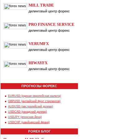
MILL TRADE
дилинговый центр форекс
PRO FINANCE SERVICE
дилинговый центр форекс
VERUMFX
дилинговый центр форекс
HIWAYFX
дилинговый центр форекс
ПРОГНОЗЫ ФОРЕКС
EURUSD (единая европейская валюта)
GBPUSD (английский фунт стерлингов)
AUDUSD (австралийский доллар)
USDCAD (канадский доллар)
USDJPY (японская йена)
USDCHF (швейцарский франк)
FOREX БЛОГ