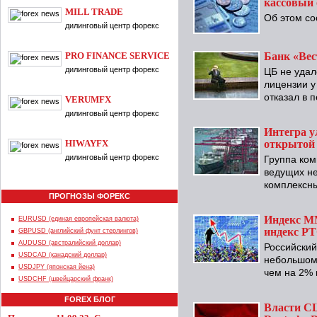
кассовый 
MILL TRADE
Об этом со
дилинговый центр форекс
Банк «Вес
PRO FINANCE SERVICE
дилинговый центр форекс
ЦБ не удал
лицензии у
отказал в 
VERUMFX
дилинговый центр форекс
Интегра у
открытой
HIWAYFX
дилинговый центр форекс
Группа ком
ведущих н
комплексны
ПРОГНОЗЫ ФОРЕКС
Индекс ММ
EURUSD (единая европейская валюта)
индекс РТ
GBPUSD (английский фунт стерлингов)
AUDUSD (австралийский доллар)
Российский
USDCAD (канадский доллар)
небольшом 
USDJPY (японская йена)
чем на 2% 
USDCHF (швейцарский франк)
FOREX БЛОГ
Власти СШ