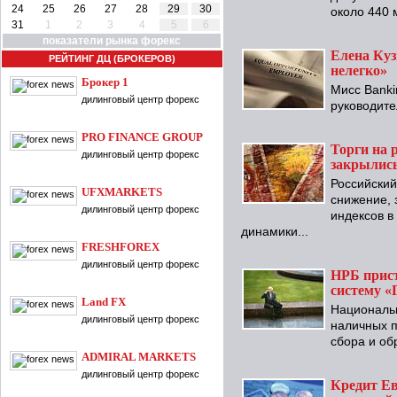
24
25
26
27
28
29
30
около 440 
31
1
2
3
4
5
6
показатели рынка форекс
Елена Куз
РЕЙТИНГ ДЦ (БРОКЕРОВ)
нелегко»
Брокер 1
Мисс Banki
дилинговый центр форекс
руководите
PRO FINANCE GROUP
Торги на 
дилинговый центр форекс
закрылись
Российский
UFXMARKETS
снижение, 
дилинговый центр форекс
индексов в
динамики...
FRESHFOREX
дилинговый центр форекс
НРБ прист
систему «
Land FX
Национальн
дилинговый центр форекс
наличных 
сбора и об
ADMIRAL MARKETS
дилинговый центр форекс
Кредит Ев