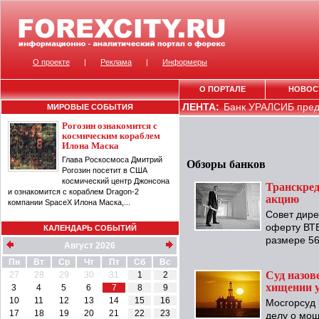
О проекте
|
Реклама
|
Информеры
О ПОРТАЛЕ
НОВОС
ЛЕНТА:
Банк УРАЛСИБ пред
МИРОВЫЕ СОБЫТИЯ
Рогозин ознакомится с
космическим кораблем
Илона Маска
Глава Роскосмоса Дмитрий
Обзоры банков
Рогозин посетит в США
космический центр Джонсона
Транскред
и ознакомится с кораблем Dragon-2
акцию
компании SpaceX Илона Маска,...
Совет дире
оферту ВТБ
КАЛЕНДАРЬ СОБЫТИЙ
размере 56
Август 2026
Пн
Вт
Ср
Чт
Пт
Сб
Вс
Суд назов
27
28
29
30
31
1
2
хищении у
3
4
5
6
7
8
9
10
11
12
13
14
15
16
Мосгорсуд 
17
18
19
20
21
22
23
делу о мош