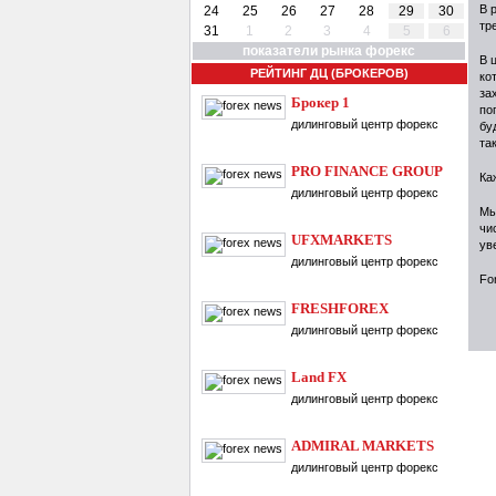
В 
24
25
26
27
28
29
30
тр
31
1
2
3
4
5
6
показатели рынка форекс
В 
РЕЙТИНГ ДЦ (БРОКЕРОВ)
ко
за
Брокер 1
по
дилинговый центр форекс
бу
та
PRO FINANCE GROUP
Ка
дилинговый центр форекс
Мы
чи
UFXMARKETS
ув
дилинговый центр форекс
Fo
FRESHFOREX
дилинговый центр форекс
Land FX
дилинговый центр форекс
ADMIRAL MARKETS
дилинговый центр форекс