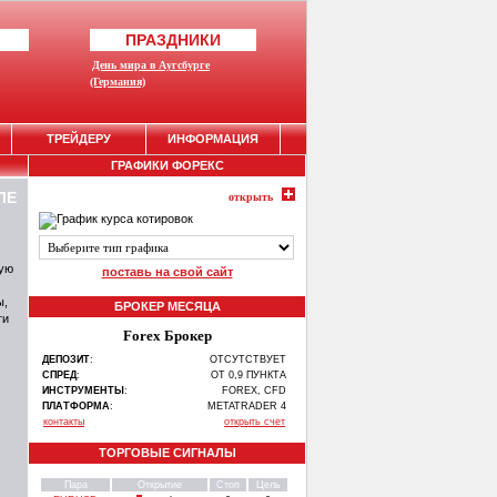
ПРАЗДНИКИ
День мира в Аугсбурге
(Германия)
ТРЕЙДЕРУ
ИНФОРМАЦИЯ
ГРАФИКИ ФОРЕКС
ЛЕ
открыть
мую
поставь на свой сайт
ы,
БРОКЕР МЕСЯЦА
ти
Forex Брокер
ДЕПОЗИТ
:
ОТСУТСТВУЕТ
СПРЕД
:
ОТ 0,9 ПУНКТА
ИНСТРУМЕНТЫ
:
FOREX, CFD
ПЛАТФОРМА
:
METATRADER 4
контакты
открыть счет
ТОРГОВЫЕ СИГНАЛЫ
Пара
Открытие
Стоп
Цель