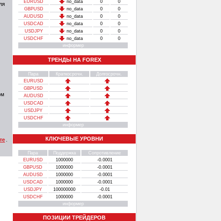
EURUSD
no_data
0
0
ля
GBPUSD
no_data
0
0
AUDUSD
no_data
0
0
USDCAD
no_data
0
0
USDJPY
no_data
0
0
USDCHF
no_data
0
0
информер
ТРЕНДЫ НА FOREX
Пара
Краткосрочн.
Долгосрочн.
EURUSD
GBPUSD
ом
AUDUSD
USDCAD
USDJPY
USDCHF
информер
КЛЮЧЕВЫЕ УРОВНИ
те
.
Пара
Поддержка
Сопротивление
EURUSD
1000000
-0.0001
GBPUSD
1000000
-0.0001
AUDUSD
1000000
-0.0001
USDCAD
1000000
-0.0001
USDJPY
100000000
-0.01
USDCHF
1000000
-0.0001
информер
ПОЗИЦИИ ТРЕЙДЕРОВ