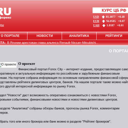
КУРС ЦБ РФ
USD
81.4077
+0.48
EUR
94.0585
+0.87
ры
UAH
1.8187
+0.01
О ПОРТАЛЕ
НОВОСТИ
АНАЛИТИКА
РЕЙТИНГИ
НТА:
В Японии арестован глава альянса Renault-Nissan-Mitsubishi...
О ПОРТА
О проекте
Финансовый портал Forex City – интернет-издание, предоставляющее са
еративную и актуальную информацию по российским и зарубежным финансовым
нкам. На портале собрана информация по основным направлениям финансовой сфер
едставлены рейтинги дилинговых центров, банков. На нашем портале также можно най
ого другой интересной информации по рынку Forex.
здел "Новости" даст возможность оперативно ознакомиться с новостями Forex,
ровыми событиями, финансовыми новостями и новостями дилинговых центров.
разделе "Аналитика" собраны обзоры банков, прогнозы рынка Forex, комментарии
леров.
брать того или иного брокера или банк можно в разделе "Рейтинг брокеров".