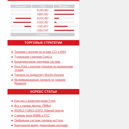
Покупают
Пара
Продают
EURUSD
GBPUSD
AUDUSD
USDCAD
USDJPY
USDCHF
информер
ТОРГОВЫЕ СТРАТЕГИИ
Торговая стратегия на основе CCI и EMA
Туннельная стратегия Сидуса
Безындикаторная трендовая система
Pivot Point стратегия (торговля по разворотным
точкам)
Торговля по индикатору Moving Average
Модифицированная торговля по уровням
Динаполи
ФОРЕКС СТАТЬИ
Еще раз о валютном рынке Forex
Все о паевых фондах (ПИФы)
WORLD FOREX EXPO. Юбилей бренда
Слияние бирж ММВБ и РТС
Прибыльная система торговли на Forex
Конкуренция между дилинговыми центрами