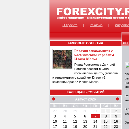
О проекте
|
Реклама
|
Информе
ЛЕ
МИРОВЫЕ СОБЫТИЯ
Рогозин ознакомится с
космическим кораблем
Илона Маска
Глава Роскосмоса Дмитрий
Рогозин посетит в США
космический центр Джонсона
оп
и ознакомится с кораблем Dragon-2
ры
компании SpaceX Илона Маска,...
пр
мн
КАЛЕНДАРЬ СОБЫТИЙ
Ра
Август 2026
ми
Пн
Вт
Ср
Чт
Пт
Сб
Вс
В 
27
28
29
30
31
1
2
ди
3
4
5
6
7
8
9
10
11
12
13
14
15
16
Вы
17
18
19
20
21
22
23