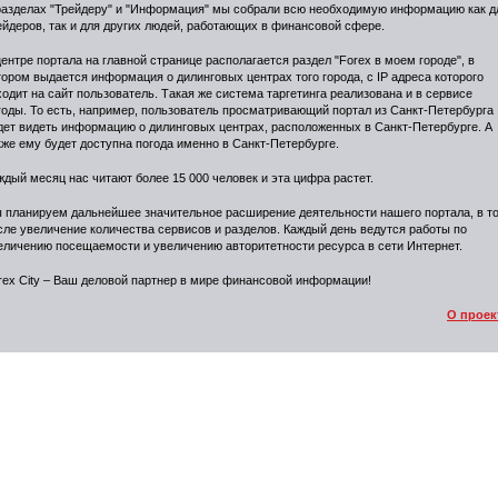
разделах "Трейдеру" и "Информация" мы собрали всю необходимую информацию как д
ейдеров, так и для других людей, работающих в финансовой сфере.
центре портала на главной странице располагается раздел "Forex в моем городе", в
тором выдается информация о дилинговых центрах того города, с IP адреса которого
ходит на сайт пользователь. Такая же система таргетинга реализована и в сервисе
годы. То есть, например, пользователь просматривающий портал из Санкт-Петербурга
дет видеть информацию о дилинговых центрах, расположенных в Санкт-Петербурге. А
кже ему будет доступна погода именно в Санкт-Петербурге.
ждый месяц нас читают более 15 000 человек и эта цифра растет.
 планируем дальнейшее значительное расширение деятельности нашего портала, в т
сле увеличение количества сервисов и разделов. Каждый день ведутся работы по
еличению посещаемости и увеличению авторитетности ресурса в сети Интернет.
rex City – Ваш деловой партнер в мире финансовой информации!
О проек