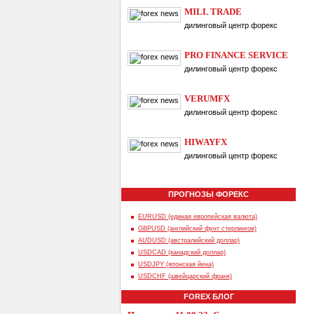
MILL TRADE
дилинговый центр форекс
PRO FINANCE SERVICE
дилинговый центр форекс
VERUMFX
дилинговый центр форекс
HIWAYFX
дилинговый центр форекс
ПРОГНОЗЫ ФОРЕКС
EURUSD (единая европейская валюта)
GBPUSD (английский фунт стерлингов)
AUDUSD (австралийский доллар)
USDCAD (канадский доллар)
USDJPY (японская йена)
USDCHF (швейцарский франк)
FOREX БЛОГ